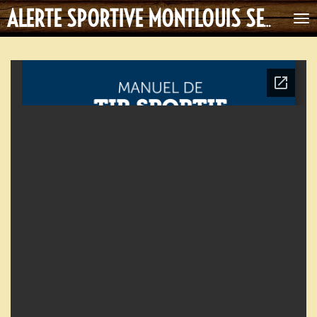
Passer
ALERTE SPORTIVE MONTLOUIS SECTION TIR
au
contenu
principal